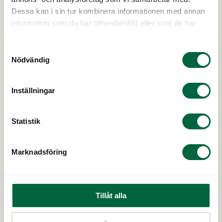
Dessa kan i sin tur kombinera informationen med annan
information som du har tillhandahållit eller som de har
samlat in när du har använt deras tjänster.
Samtyckesval
Nödvändig
Vi är Klarsynt
Bli en del av Klarsynt
Inställningar
Kontakta oss
Karriär
Statistik
Pressrum
Lista över butiker
Marknadsföring
Cookiepolicy
Integritetsskydd
Tillåt alla
Varumärken
Butiker till salu