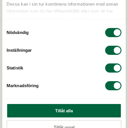
Dessa kan i sin tur kombinera informationen med annan
information som du har tillhandahållit eller som de har
samlat in när du har använt deras tjänster.
Samtyckesval
Nödvändig
Vi är Klarsynt
Bli en del av Klarsynt
Inställningar
Kontakta oss
Karriär
Statistik
Pressrum
Lista över butiker
Marknadsföring
Cookiepolicy
Integritetsskydd
Varumärken
Butiker till salu
Tillåt alla
Tillåt urval