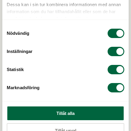
Dessa kan i sin tur kombinera informationen med annan
information som du har tillhandahållit eller som de har
samlat in när du har använt deras tjänster.
Samtyckesval
Nödvändig
Vi är Klarsynt
Bli en del av Klarsynt
Inställningar
Kontakta oss
Karriär
Statistik
Pressrum
Lista över butiker
Marknadsföring
Cookiepolicy
Integritetsskydd
Varumärken
Butiker till salu
Tillåt alla
Tillåt urval