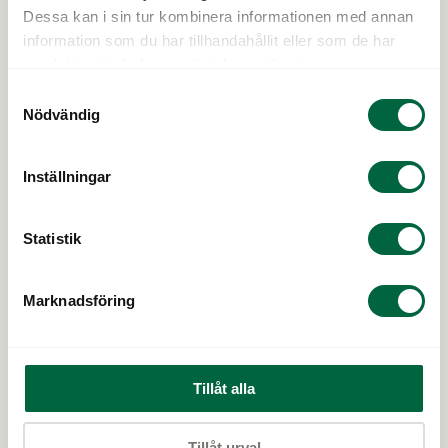
Dessa kan i sin tur kombinera informationen med annan
information som du har tillhandahållit eller som de har
samlat in när du har använt deras tjänster.
Samtyckesval
Nödvändig
Vi är Klarsynt
Bli en del av Klarsynt
Inställningar
Kontakta oss
Karriär
Statistik
Pressrum
Lista över butiker
Marknadsföring
Cookiepolicy
Integritetsskydd
Varumärken
Butiker till salu
Tillåt alla
Tillåt urval