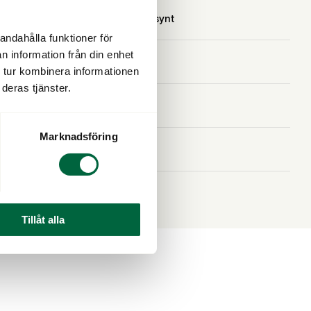
Bli en del av Klarsynt
andahålla funktioner för
n information från din enhet
Karriär
 tur kombinera informationen
deras tjänster.
Lista över butiker
Marknadsföring
Integritetsskydd
Butiker till salu
Tillåt alla