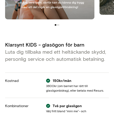
Barn ska vara barn, därför kan du känna dig trygg
med att det ingår en glasögonförsäkring!
Klarsynt KIDS - glasögon för barn
Luta dig tillbaka med ett heltäckande skydd,
personlig service och automatisk betalning.
Kostnad
150kr/mån
3600kr (om barnet har rätt till
glasögonbidrag), eller betala med Resurs.
Kombinationer
Två par glasögon
Välj fritt bland “mini me”- och