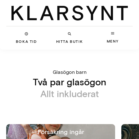
MENY
BOKA TID
HITTA BUTIK
Glasögon barn
Två par glasögon
Allt inkluderat
Försäkring ingår