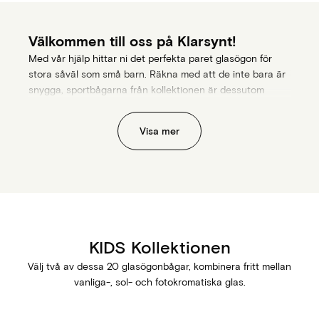
Välkommen till oss på Klarsynt!
Med vår hjälp hittar ni det perfekta paret glasögon för
stora såväl som små barn. Räkna med att de inte bara är
snygga, sportbågarna från kollektionen är dessutom
väldigt tåliga! Skapade för att klarar av barnens olika
upptåg.
Visa mer
Vi vet att utseende på glasögon i unga år kan vara extra
känsligt. Tack vare ett omfattande sortiment med
kvalitativa glas och bågar, från en mängd olika märken,
finns det något för alla preferenser. Din personliga optiker
på Klarsynt erbjuder en synundersökning för barn för att
fastställa barnets förutsättningar. Därefter får ni
professionell rådgivning kring valet av glasögon.
KIDS Kollektionen
Hör av er till er lokala Klarsynt-optiker för att boka en tid,
eller om ni har några frågor om glasögon till barn!
Välj två av dessa 20 glasögonbågar, kombinera fritt mellan
vanliga-, sol- och fotokromatiska glas.