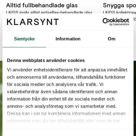
Alltid fullbehandlade glas
Snygga spo
I KIDS ingår alltid antireflex-behandlade glas
I KIDS kollektion
och repskyddsbehandling.
glasögonbågar fö
sportbågar!
Samtycke
Information
Om
Denna webbplats använder cookies
Vi använder enhetsidentifierare för att anpassa innehållet
och annonserna till användarna, tillhandahålla funktioner
för sociala medier och analysera vår trafik. Vi
vidarebefordrar även sådana identifierare och annan
information från din enhet till de sociala medier och
annons- och analysföretag som vi samarbetar med.
Dessa kan i sin tur kombinera informationen med annan
information som du har tillhandahållit eller som de har
samlat in när du har använt deras tjänster.