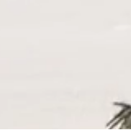
Vi tar hand om
barnets ögonhälsa.