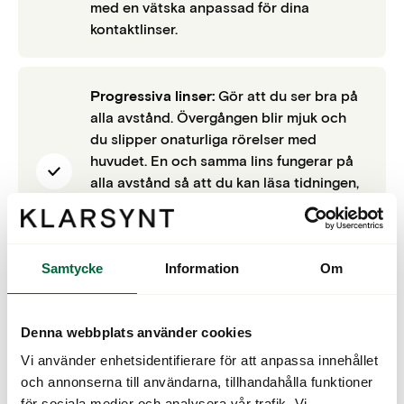
med en vätska anpassad för dina
kontaktlinser.
Progressiva linser:
Gör att du ser bra på
alla avstånd. Övergången blir mjuk och
du slipper onaturliga rörelser med
huvudet. En och samma lins fungerar på
alla avstånd så att du kan läsa tidningen,
arbeta vid datorn och köra bil. Det går
att få både endags- och månadslinser
som progressiva linser.
Samtycke
Information
Om
Toriska linser:
Korrigerar för astigmatism
Denna webbplats använder cookies
och finns som månads- och
endagslinser.
Vi använder enhetsidentifierare för att anpassa innehållet
och annonserna till användarna, tillhandahålla funktioner
för sociala medier och analysera vår trafik. Vi