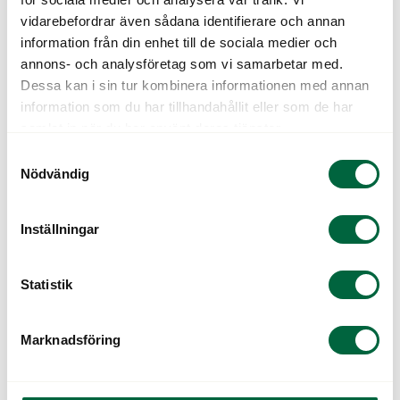
Stabila linser:
Kan korrigera nästan alla
vidarebefordrar även sådana identifierare och annan
typer av synfel och lämpar sig därför bra
information från din enhet till de sociala medier och
vid exempelvis stora brytningsfel eller
annons- och analysföretag som vi samarbetar med.
vid problem med torra ögon. Det kan
Dessa kan i sin tur kombinera informationen med annan
dock ta längre tid att vänja sig vid
information som du har tillhandahållit eller som de har
stabila linser än vid andra typer av
samlat in när du har använt deras tjänster.
linser.
Samtyckesval
Nödvändig
Nattlinser:
Dessa är personligt
Inställningar
anpassade stabila linser som används
när du sover för att korrigera närsynthet.
Du tar av dem på morgonen och har klar
Statistik
syn resten av dagen.
Marknadsföring