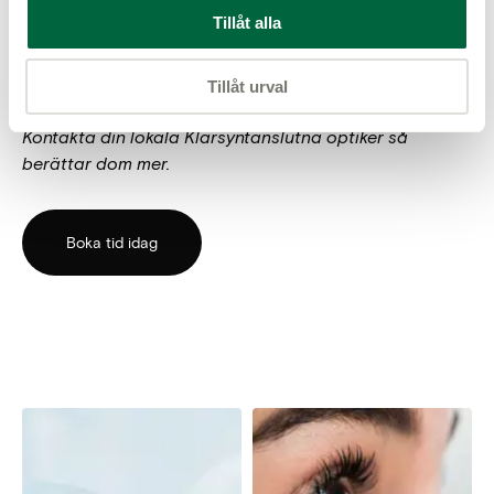
Tillåt alla
*Klarsynt består av ca 100 fristående butiker. Det
innebär att varje butik har rätt att själv bestämma
Tillåt urval
vilka typer av linser som erbjuds i just deras butik.
Kontakta din lokala Klarsyntanslutna optiker så
berättar dom mer.
Boka tid idag