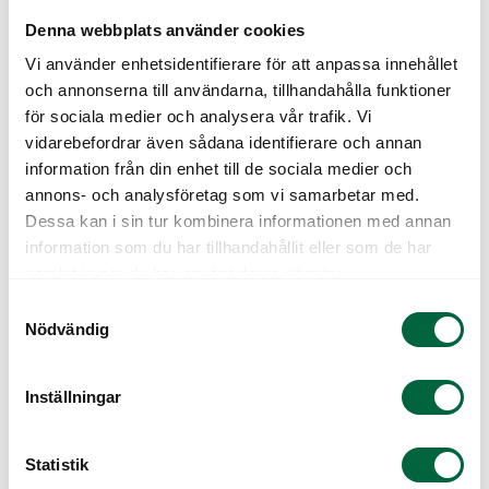
Hösttrender 2023
Denna webbplats använder cookies
Vi använder enhetsidentifierare för att anpassa innehållet
Här hittar du tips från en Glasögonexpert
och annonserna till användarna, tillhandahålla funktioner
om vad som gäller inom glasögonmodet.
för sociala medier och analysera vår trafik. Vi
vidarebefordrar även sådana identifierare och annan
information från din enhet till de sociala medier och
Glasögontrender 2023
annons- och analysföretag som vi samarbetar med.
Dessa kan i sin tur kombinera informationen med annan
information som du har tillhandahållit eller som de har
samlat in när du har använt deras tjänster.
Samtyckesval
Nödvändig
Inställningar
Som din personliga optiker anpassar vi oss efter
Statistik