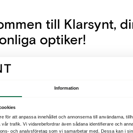
ommen till Klarsynt, d
onliga optiker!
är din optiker där standarden är tidsanpassade
ökningar, ett handplockat sortiment och skrä
 Yrkesstolta, fristående, optiker som alla är eg
en sak gemensamt – Klarsynt.
Information
 Klarsynt möter du alltid en legitimerad optiker
cookies
ökningsrummet. Det betyder att du alltid möte
e för att anpassa innehållet och annonserna till användarna, tillh
m är utbildad. För oss är det en självklarhet, m
vår trafik. Vi vidarebefordrar även sådana identifierare och anna
å viktigt för oss? Varför vill vi alltid att du ska t
nnons- och analysföretag som vi samarbetar med. Dessa kan i sin