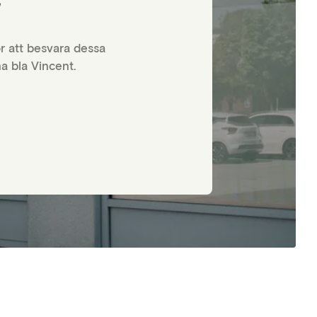
r
s andra
 hänvisas
ör att besvara dessa
na bla Vincent.