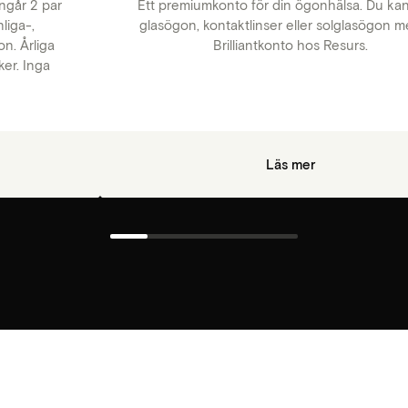
ingår 2 par
Ett premiumkonto för din ögonhälsa. Du ka
liga-,
glasögon, kontaktlinser eller solglasögon m
on. Årliga
Brilliantkonto hos Resurs.
ker. Inga
!
Läs mer