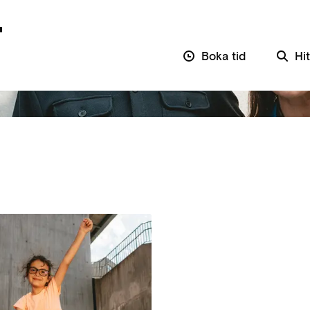
iga optiker
Boka tid
Hit