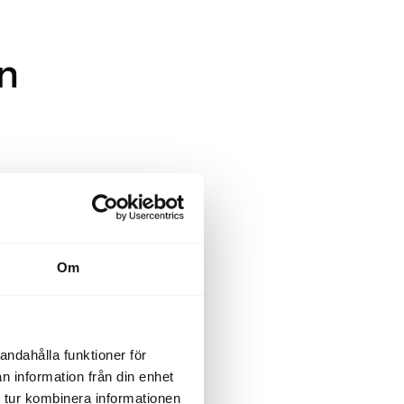
in
ddarsydda
na men som
Om
 i
r en
andahålla funktioner för
en varför
n information från din enhet
räffa en
 tur kombinera informationen