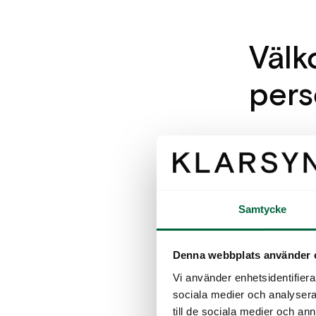
Välk
pers
Klarsynt 
synunders
lösningar.
alla har 
Samtycke
Hos oss på
Denna webbplats använder 
synunders
Vi använder enhetsidentifierar
optiker so
sociala medier och analysera 
är det då s
till de sociala medier och a