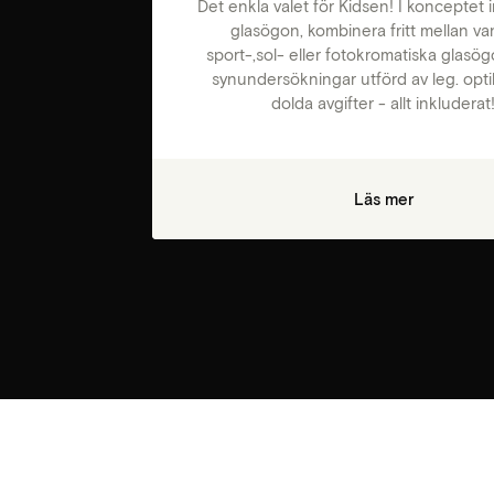
Det enkla valet för Kidsen! I konceptet 
glasögon, kombinera fritt mellan van
sport-,sol- eller fotokromatiska glasög
synundersökningar utförd av leg. opti
dolda avgifter - allt inkluderat
Läs mer