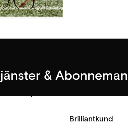
jänster & Abonnema
Brilliantkund