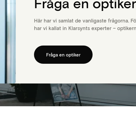
Fråga en optike
 du lider av ögon­sjukdomar eller om det finn
lem som påverkar din syn. Vid sådana tillfällen
Här har vi samlat de vanligaste frågorna. F
ient till rätt instans i vården.
har vi kallat in Klarsynts experter – optiker
på mer om en
synundersökning
via Klarsynt.
Fråga en optiker