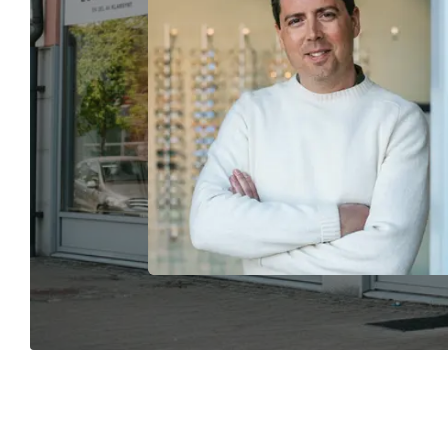
bedöma om
hälso­prob
du som pat
Ta reda 