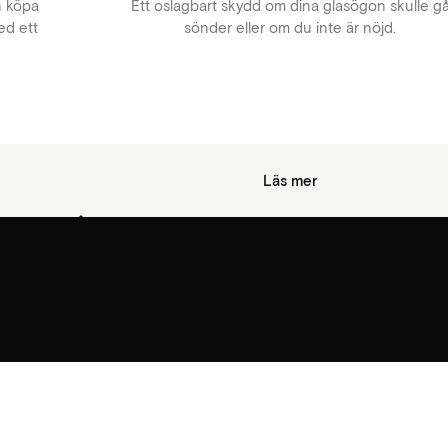
n köpa
Ett oslagbart skydd om dina glasögon skulle g
ed ett
sönder eller om du inte är nöjd.
Läs mer