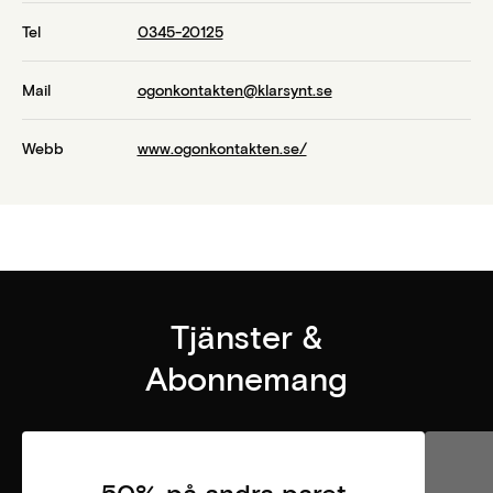
Tel
0345-20125
Mail
ogonkontakten@klarsynt.se
Webb
www.ogonkontakten.se/
Tjänster &
Abonnemang
50% på andra paret