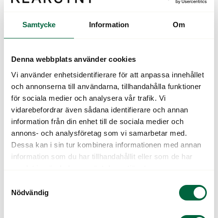
bilavstånd.
Samtycke
Information
Om
Denna webbplats använder cookies
Vi behöver snarast dig som är legitimerad optiker
Vi använder enhetsidentifierare för att anpassa innehållet
med kontaktlinsbehörighet och gärna annan
och annonserna till användarna, tillhandahålla funktioner
påbyggnadsutbildning. Tjänsten är tänkt att vara
för sociala medier och analysera vår trafik. Vi
på heltid, men vi är öppna för att diskutera andra
vidarebefordrar även sådana identifierare och annan
lösningar.
information från din enhet till de sociala medier och
annons- och analysföretag som vi samarbetar med.
Ditt arbete
Dessa kan i sin tur kombinera informationen med annan
Som leg. optiker hos oss får du använda dina
information som du har tillhandahållit eller som de har
samlat in när du har använt deras tjänster.
breda och djupa kunskaper då vi erbjuder våra
kunder kvalificerade tjänster inom området
Samtyckesval
Nödvändig
ögonhälsa.
Vi har ett flerårigt samarbete med Ögonkliniken