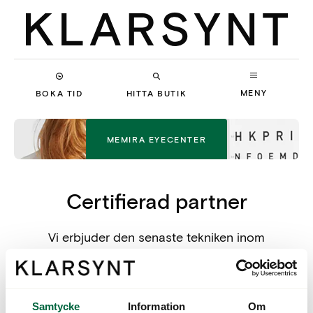
MENY
BOKA TID
HITTA BUTIK
MEMIRA EYECENTER
Certifierad partner
Vi erbjuder den senaste tekniken inom
synfelsoperationer i samarbete med Memira
Eyecenter, ledande inom ögonoperationer i
Skandinavien.
Samtycke
Information
Om