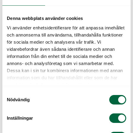
Denna webbplats använder cookies
Vi använder enhetsidentifierare för att anpassa innehållet
Vi tar reda på om det är möjligt för dig att genomföra
och annonserna till användarna, tillhandahålla funktioner
ögonlaser eller linsbyte. Är det medicinskt lämpligt
för sociala medier och analysera vår trafik. Vi
genomförs operationen efter överenskommelse på vald
vidarebefordrar även sådana identifierare och annan
klinik och du kommer sedan tillbaka till oss på
information från din enhet till de sociala medier och
efterkontroller. Skulle det inte vara medicinskt lämpligt
annons- och analysföretag som vi samarbetar med.
för dig att genomgå en operation kan våra erfarna Leg.
Dessa kan i sin tur kombinera informationen med annan
Optiker hjälpa dig att hitta rätt kontaktlinser eller
information som du har tillhandahållit eller som de har
glasögon för dina behov.
samlat in när du har använt deras tjänster.
Är du intresserad och vill boka en tid eller har frågor
Samtyckesval
Nödvändig
hänvisar vi till Memiras kundtjänst på 08-517 588 18
som har öppet måndag till fredag. Du kan även läsa mer
eller boka tid via Memiras hemsida.
Inställningar