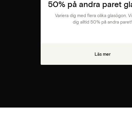
50% på andra paret g
Variera dig med flera olika glasögon. V
dig alltid 50% på andra paret
Läs mer