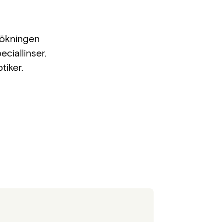
sökningen
ciallinser.
tiker.