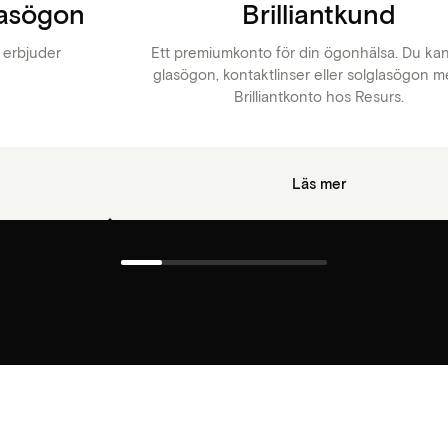
lasögon
Brilliantkund
i erbjuder
Ett premiumkonto för din ögonhälsa. Du ka
!
glasögon, kontaktlinser eller solglasögon m
Brilliantkonto hos Resurs.
Läs mer