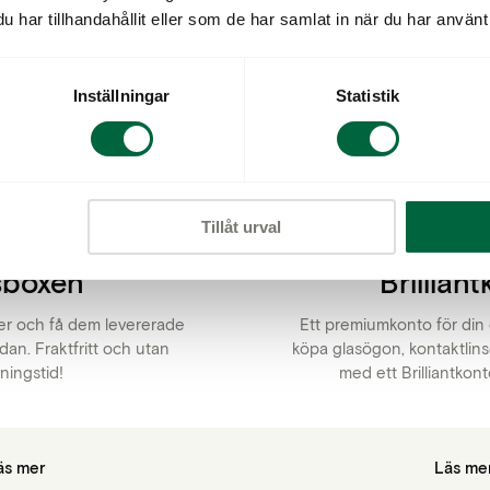
har tillhandahållit eller som de har samlat in när du har använt 
jänster & Abonnema
Inställningar
Statistik
Tillåt urval
sboxen
Brillian
er och få dem levererade
Ett premiumkonto för din
dan. Fraktfritt och utan
köpa glasögon, kontaktlins
ningstid!
med ett Brilliantkon
äs mer
Läs me