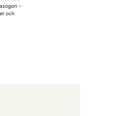
glasögon –
het och