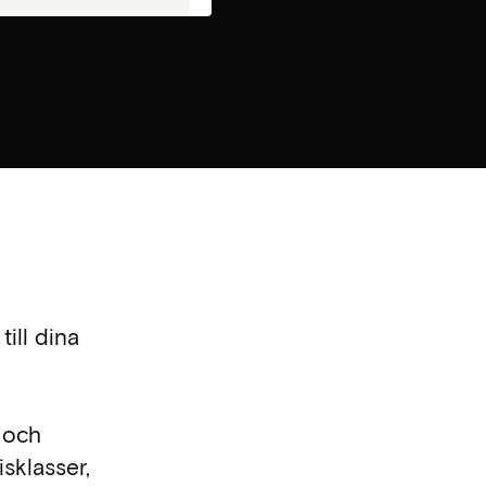
ill dina
r och
isklasser,