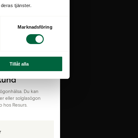
deras tjänster.
ng
Marknadsföring
Tillåt alla
tkund
 ögonhälsa. Du kan
er eller solglasögon
to hos Resurs.
r