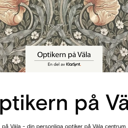
ptikern på Vä
 på Väla - din personliga optiker på Väla centrum