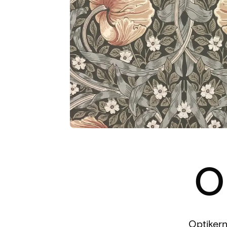
O
Optikern