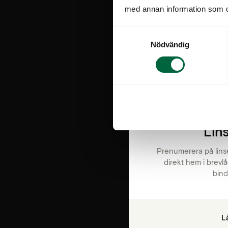
med annan information som du 
Samtyckesval
T
Nödvändig
Lin
Prenumerera på lins
direkt hem i brevlå
bind
L