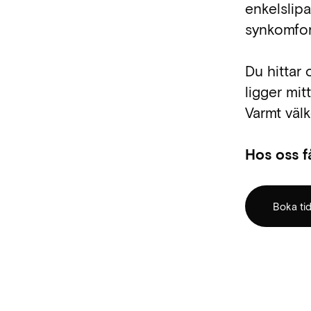
enkelslip
synkomfor
Du hittar
ligger mi
Varmt välk
Hos oss f
Boka ti