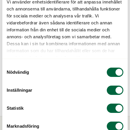
Just nu får du 50% på våra bästa glas, både
Vi använder enhetsidentifierare för att anpassa innehållet
progressiva och enkelslipade när du köper
och annonserna till användarna, tillhandahålla funktioner
för sociala medier och analysera vår trafik. Vi
kompletta glasögon eller solglasögon med styrka.
vidarebefordrar även sådana identifierare och annan
Erbjudandet gäller hos
Mariatorgets Optik
fram till
information från din enhet till de sociala medier och
annons- och analysföretag som vi samarbetar med.
31/8-2026 och kan ej kombineras med andra
Dessa kan i sin tur kombinera informationen med annan
erbjudanden.
information som du har tillhandahållit eller som de har
samlat in när du har använt deras tjänster.
Boka en tid redan idag!
Samtyckesval
Nödvändig
Boka tid här
Inställningar
Statistik
Marknadsföring