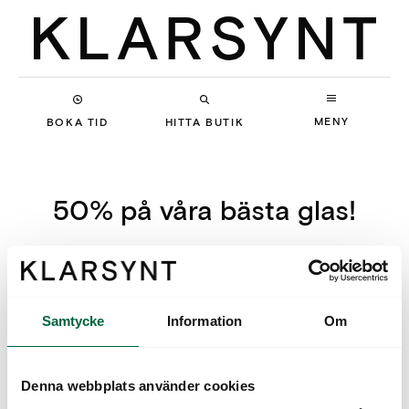
MENY
BOKA TID
HITTA BUTIK
50% på våra bästa glas!
Sommarerbjudande: 50% rabatt på våra bästa
glas när du köper glasögon.
Samtycke
Information
Om
Denna webbplats använder cookies