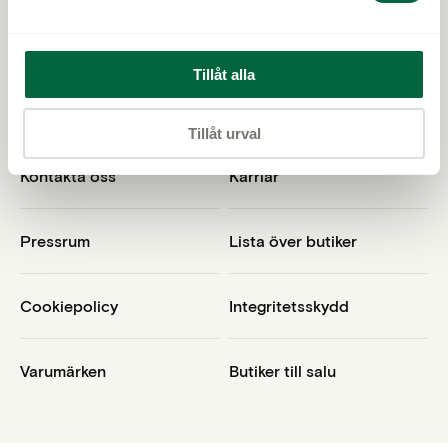
Tillåt alla
Vi är Klarsynt
Bli en del av Klarsynt
Tillåt urval
Kontakta oss
Karriär
Pressrum
Lista över butiker
Cookiepolicy
Integritetsskydd
Varumärken
Butiker till salu