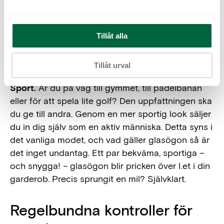
och primärt så ska det handla om blått, gult, lila
och rosa. Färger ger dig en personlig stil där dina
glasögon ger energi både till dig och andra.
Tillåt alla
Vågat? Kanske, men också med en enorm vinst i
bagaget!
Tillåt urval
Sport.
Är du på väg till gymmet, till padelbanan
eller för att spela lite golf? Den uppfattningen ska
du ge till andra. Genom en mer sportig look säljer
du in dig själv som en aktiv människa. Detta syns i
det vanliga modet, och vad gäller glasögon så är
det inget undantag. Ett par bekväma, sportiga –
och snygga! – glasögon blir pricken över I.et i din
garderob. Precis sprungit en mil? Självklart.
Regelbundna kontroller för