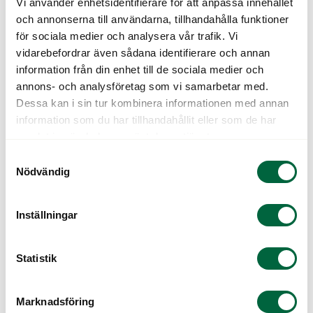
Vi använder enhetsidentifierare för att anpassa innehållet
som moderna varianter av både glasögon och
och annonserna till användarna, tillhandahålla funktioner
solglasögon.
för sociala medier och analysera vår trafik. Vi
vidarebefordrar även sådana identifierare och annan
Vår personal har alltid koll på vilka trender som
information från din enhet till de sociala medier och
råder och väljer ett sortiment delvis med tanke på
annons- och analysföretag som vi samarbetar med.
detta. Idag kommer du alltså att kunna välja
Dessa kan i sin tur kombinera informationen med annan
glasögon som är extra heta och här följer tre
information som du har tillhandahållit eller som de har
exempel på detta:
samlat in när du har använt deras tjänster.
Samtyckesval
Nödvändig
Tonade glas.
Skapa lite mystik kring din person
genom att välja tonade glas. Det är snyggt – och
väldigt funktionellt. Idag finns modeller som tonas
Inställningar
automatiskt om det blir ljust ute. En cool look
garanteras!
Statistik
Färgade glasögonbågar.
Glöm den svala trenden
Marknadsföring
med grått och beiget. Idag ska det vara färgglatt