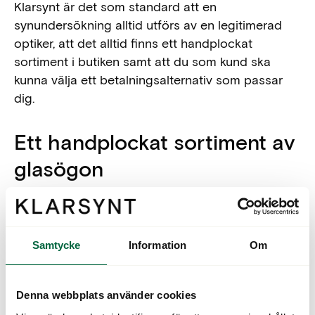
Klarsynt är det som standard att en
synundersökning alltid utförs av en legitimerad
optiker, att det alltid finns ett handplockat
sortiment i butiken samt att du som kund ska
kunna välja ett betalningsalternativ som passar
dig.
Ett handplockat sortiment av
glasögon
Vilka glasögon passar din ansiktsform, din stil,
dina personliga preferenser och din livsstil?
Samtycke
Information
Om
Oavsett svaren på dessa frågor så kommer du att
hitta en modell som passar i vår butik.
Sortimentet är både stort och handplockat – du
Denna webbplats använder cookies
kan välja mellan klassiska, tidlösa modeller likväl