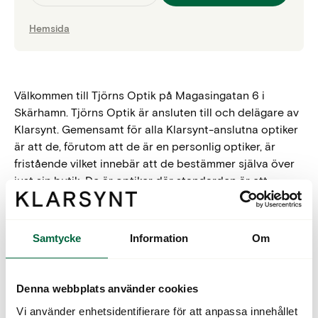
Hemsida
Välkommen till Tjörns Optik på Magasingatan 6 i
Skärhamn. Tjörns Optik är ansluten till och delägare av
Klarsynt. Gemensamt för alla Klarsynt-anslutna optiker
är att de, förutom att de är en personlig optiker, är
fristående vilket innebär att de bestämmer själva över
just sin butik. De är optiker där standarden är ett
handplockat sortiment, för dig och dina ögon
tidsanpassade
synundersökningar
och skräddarsydda
lösningar.
Samtycke
Information
Om
Ett besök hos optikern innebär så mycket mer än att
bara få hjälp med att välja glas och bågar eller linser.
Denna webbplats använder cookies
Att undersöka synen regelbundet handlar helt enkelt
Vi använder enhetsidentifierare för att anpassa innehållet