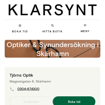
MENY
BOKA TID
HITTA BUTIK
Optiker & Synundersökning
i
Skärhamn
Tjörns Optik
Magasingatan 6, Skärhamn
0304-674300
Butikssida
Boka tid