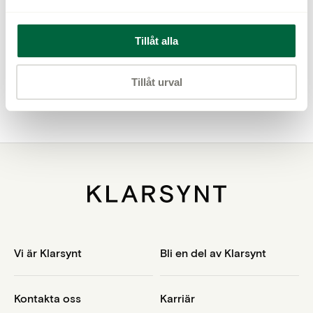
Samtliga Klarsynt-optiker har en gällande
Tillåt alla
patientansvarsförsäkring.
Tillåt urval
Välkommen!
Vi är Klarsynt
Bli en del av Klarsynt
Kontakta oss
Karriär