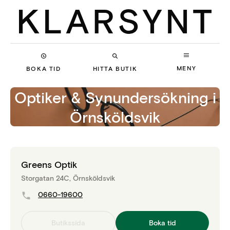
MENY
BOKA TID
HITTA BUTIK
Optiker & Synundersökning
i
Örnsköldsvik
Greens Optik
Storgatan 24C, Örnsköldsvik
0660-19600
Butikssida
Boka tid