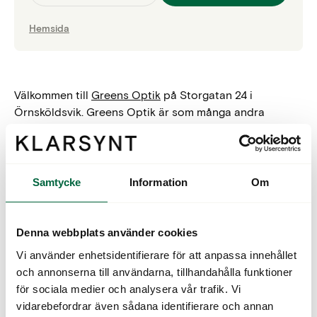
Hemsida
Välkommen till
Greens Optik
på Storgatan 24 i
Örnsköldsvik. Greens Optik är som många andra
optiker anslutna till Klarsynt. Gemensamt för alla
Klarsynt-anslutna optiker är att de är fristående vilket
innebär att de bestämmer själva över just sin butik. De
är optiker där standarden är ett handplockat sortiment,
Samtycke
Information
Om
för dig och dina ögon tidsanpassade
synundersökningar
och skräddarsydda lösningar.
Denna webbplats använder cookies
Att undersöka synen regelbundet handlar helt enkelt
Vi använder enhetsidentifierare för att anpassa innehållet
om god förebyggande ögonhälsovård. Du går oftast till
och annonserna till användarna, tillhandahålla funktioner
optikern med målet att skaffa nya glasögon eller linser,
för sociala medier och analysera vår trafik. Vi
men i optikerns undersökning ska det också ingå en
vidarebefordrar även sådana identifierare och annan