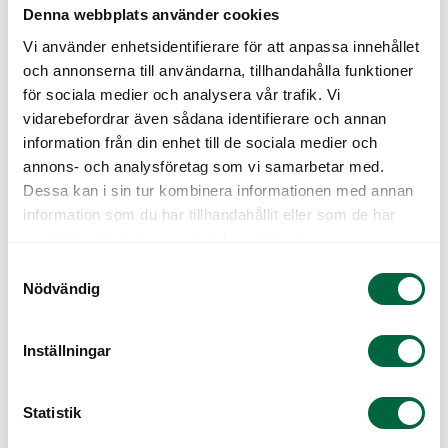
upptäcka eventuella ögonsjukdomar och hänvisa
Denna webbplats använder cookies
dig till den ordinarie sjukvården. Handlar det om
Vi använder enhetsidentifierare för att anpassa innehållet
en mer generell synundersökning så kan sådana
och annonserna till användarna, tillhandahålla funktioner
sjukdomar misstas för synfel och detta kan få
för sociala medier och analysera vår trafik. Vi
katastrofala följder för dina ögon. Klarsynt tar
vidarebefordrar även sådana identifierare och annan
dina ögon på allvar!
information från din enhet till de sociala medier och
annons- och analysföretag som vi samarbetar med.
Välj abonnemang och
Dessa kan i sin tur kombinera informationen med annan
information som du har tillhandahållit eller som de har
tjänster
samlat in när du har använt deras tjänster.
Samtyckesval
Nödvändig
Hos oss kan du skräddarsy lösningar vad gäller
betalning och du kan välja mellan en massa olika
abonnemang och tjänster. Vi skapar något som
Inställningar
passar för alla och inte bara för några få. Här
nedan följer några exempel på tjänster och
Statistik
abonnemang: