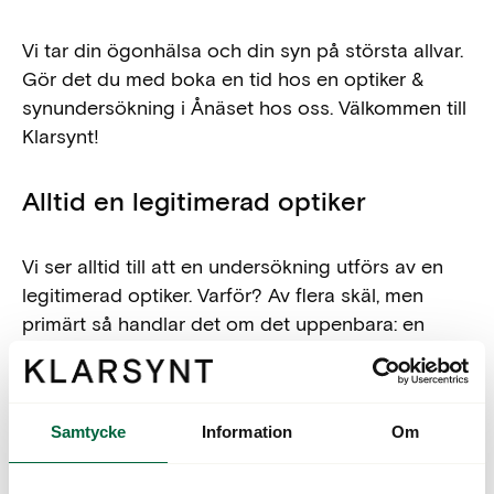
Vi tar din ögonhälsa och din syn på största allvar.
Gör det du med boka en tid hos en optiker &
synundersökning i Ånäset hos oss. Välkommen till
Klarsynt!
Alltid en legitimerad optiker
Vi ser alltid till att en undersökning utförs av en
legitimerad optiker. Varför? Av flera skäl, men
primärt så handlar det om det uppenbara: en
optiker kan lokalisera eventuella synfel och
snabbt också hjälpa dig att hitta det bästa
hjälpmedlet utifrån dina behov.
Samtycke
Information
Om
Dessutom kan en legitimerad optiker också