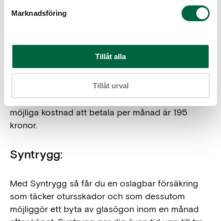
Marknadsföring
Brilliantkund:
Väljer du att bli Brilliantkund så kan du eller du
Tillåt alla
och din familj köpa glasögon, linser och
solglasögon till en fast månadskostnad som
avgörs av vilket köputrymme ni väljer. Maximalt
Tillåt urval
köputrymme är på 30000 kronor och minsta
möjliga kostnad att betala per månad är 195
kronor.
Syntrygg:
Med Syntrygg så får du en oslagbar försäkring
som täcker otursskador och som dessutom
möjliggör ett byta av glasögon inom en månad